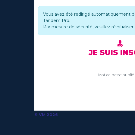
Vous avez été redirigé automatiquement depu
Tandem Pro.
Par mesure de sécurité, veuillez réinitialis
JE SUIS INS
Mot de passe oublié
© VM 2026